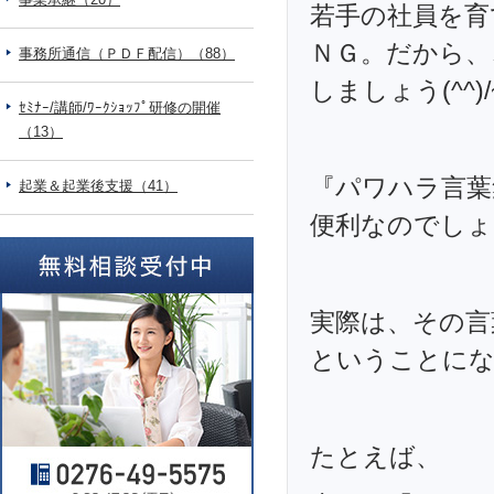
若手の社員を育
ＮＧ。だから、
事務所通信（ＰＤＦ配信）（88）
しましょう(^^)
ｾﾐﾅｰ/講師/ﾜｰｸｼｮｯﾌﾟ研修の開催
（13）
『パワハラ言葉
起業＆起業後支援（41）
便利なのでしょ
実際は、その言
ということに
たとえば、