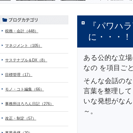
『パワハラ
税務・会計（448）
に・・・！
マネジメント（105）
ある公的な立場
サステナブル＆DX（8）
なの を項目ご
目標管理（17）
そんな会話のな
モノ・コト編集（66）
言葉を整理して
いな発想がなん
事務所ほろろん日記（276）
～。
改正・制定（57）
事業承継（20）