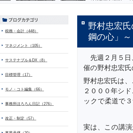
野村忠宏氏
税務・会計（448）
鋼の心」～
マネジメント（105）
先週２月５日
サステナブル＆DX（8）
催の野村忠宏氏
目標管理（17）
野村忠宏氏は、
モノ・コト編集（66）
２０００年シド
ックで柔道で３
事務所ほろろん日記（276）
改正・制定（57）
実は、この講演
事業承継（20）