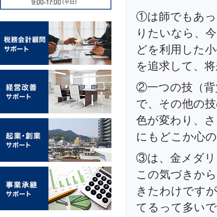
①は師でもあっ
りたいなら、今
どを利用した小
を追求して、将
②一つの技（背
で、その他の技
色が変わり、さ
にもどこか心の
③は、金メダリ
この気づきから
きたわけですが
てるって多いで