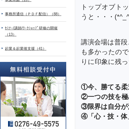
トップオブト
事務所通信（ＰＤＦ配信）（88）
うと・・・(*^_^
ｾﾐﾅｰ/講師/ﾜｰｸｼｮｯﾌﾟ研修の開催
（13）
講演会場は普段
起業＆起業後支援（41）
も多かったので
りに印象に残っ
①今、勝てる柔
②一つの技を極
③限界は自分が
④「心・技・体