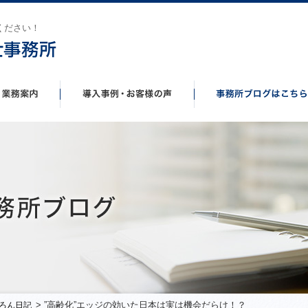
ください！
> ”高齢化”エッジの効いた日本は実は機会だらけ！？
ろん日記