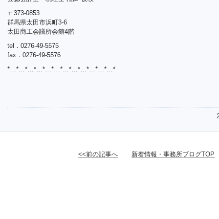
〒373-0853
群馬県太田市浜町3-6
太田商工会議所会館4階
tel．0276-49-5575
fax．0276-49-5576
*…*…*…*…*…*…*…*…*…*…*…*…*
<<前の記事へ
新着情報・事務所ブログTOP