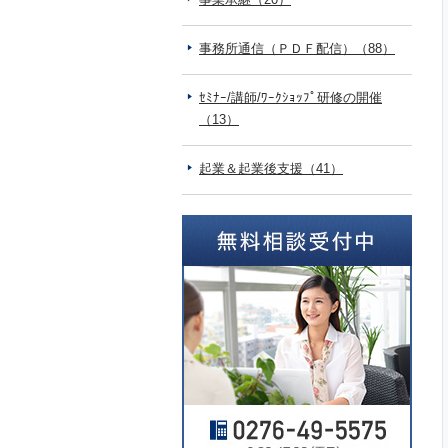
事務所通信（ＰＤＦ配信）（88）
ｾﾐﾅｰ/講師/ﾜｰｸｼｮｯﾌﾟ研修の開催
（13）
起業＆起業後支援（41）