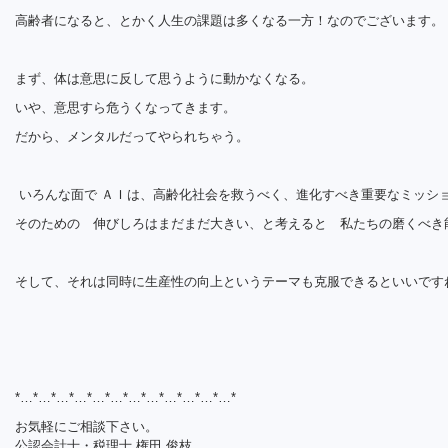
高齢者になると、とかく人生の課題は多くなる一方！なのでございます。
まず、体は意思に反して思うように動かなくなる。
いや、意思すら危うくなってきます。
だから、メンタルだってやられちゃう。
いろんな面で ＡＩは、高齢化社会を救うべく、進化すべき重要なミッシ
そのための 伸びしろはまだまだ大きい、と考えると 私たちの磨くべき
そして、それは同時に生産性の向上というテーマも克服できるといいです
*…*…*…*…*…*…*…*…*…*…*…*…*
お気軽にご相談下さい。
公認会計士・税理士 権田 俊枝