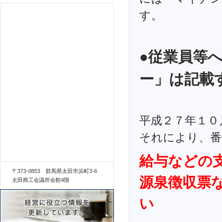
す。
●従業員等
ー」は記載
平成２７年１０
それにより、番
給与などの支
〒373-0853 群馬県太田市浜町3-6
源泉徴収票
太田商工会議所会館4階
い