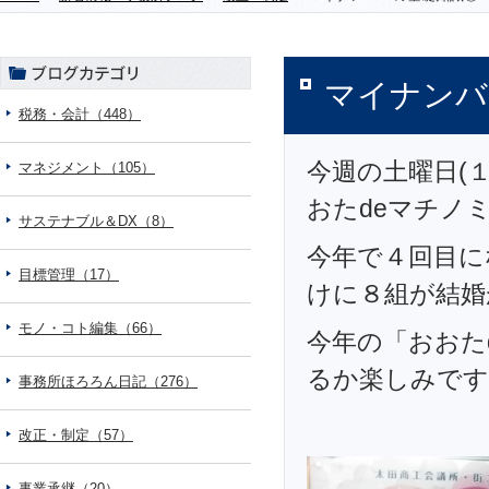
マイナンバ
税務・会計（448）
今週の土曜日(
マネジメント（105）
おたdeマチノ
サステナブル＆DX（8）
今年で４回目に
目標管理（17）
けに８組が結婚
モノ・コト編集（66）
今年の「おおた
るか楽しみです
事務所ほろろん日記（276）
改正・制定（57）
事業承継（20）