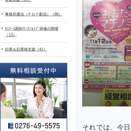
事務所通信（ＰＤＦ配信）（88）
ｾﾐﾅｰ/講師/ﾜｰｸｼｮｯﾌﾟ研修の開催
（13）
起業＆起業後支援（41）
それでは、今日