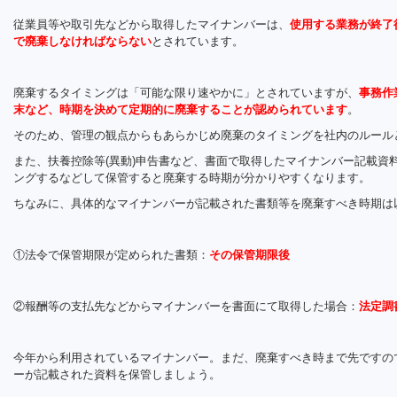
従業員等や取引先などから取得したマイナンバーは、
使用する業務が終了
で廃棄しなければならない
とされています。
廃棄するタイミングは「可能な限り速やかに」とされていますが、
事務作
末など、時期を決めて定期的に廃棄することが認められています
。
そのため、管理の観点からもあらかじめ廃棄のタイミングを社内のルール
また、扶養控除等(異動)申告書など、書面で取得したマイナンバー記載資
ングするなどして保管すると廃棄する時期が分かりやすくなります。
ちなみに、具体的なマイナンバーが記載された書類等を廃棄すべき時期は
①法令で保管期限が定められた書類：
その保管期限後
②報酬等の支払先などからマイナンバーを書面にて取得した場合：
法定調
今年から利用されているマイナンバー。まだ、廃棄すべき時まで先ですの
ーが記載された資料を保管しましょう。