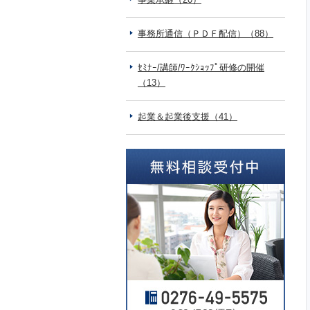
事務所通信（ＰＤＦ配信）（88）
ｾﾐﾅｰ/講師/ﾜｰｸｼｮｯﾌﾟ研修の開催
（13）
起業＆起業後支援（41）