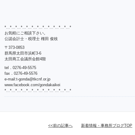
*…*…*…*…*…*…*…*…*…*…*…*…*
お気軽にご相談下さい。
公認会計士・税理士 権田 俊枝
〒373-0853
群馬県太田市浜町3-6
太田商工会議所会館4階
tel．0276-49-5575
fax．0276-49-5576
e-mail:
t-gonda@tkcnf.or.jp
www.facebook.com/gondakaikei
*…*…*…*…*…*…*…*…*…*…*…*…*
<<前の記事へ
新着情報・事務所ブログTOP