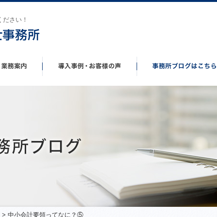
ください！
> 中小会計要領ってなに？⑤