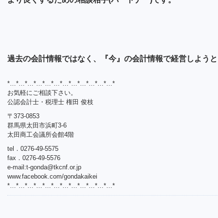
過去の会計情報ではなく、『今』の会計情報で経営しようと
*…*…*…*…*…*…*…*…*…*…*…*…*
お気軽にご相談下さい。
公認会計士・税理士 権田 俊枝
〒373-0853
群馬県太田市浜町3-6
太田商工会議所会館4階
tel．0276-49-5575
fax．0276-49-5576
e-mail:
t-gonda@tkcnf.or.jp
www.facebook.com/gondakaikei
*…*…*…*…*…*…*…*…*…*…*…*…*