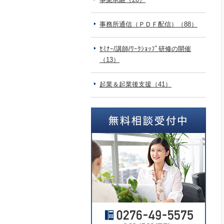
事務所通信（ＰＤＦ配信）（88）
ｾﾐﾅｰ/講師/ﾜｰｸｼｮｯﾌﾟ研修の開催
（13）
起業＆起業後支援（41）