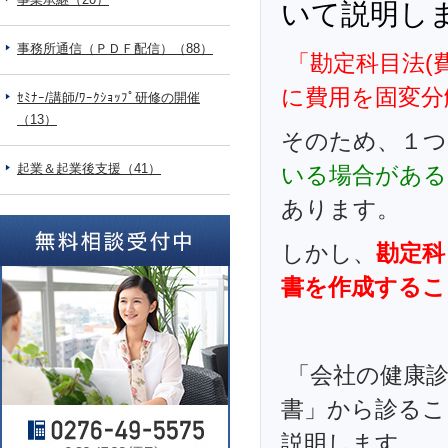
いて説明し
事務所通信（ＰＤＦ配信）（88）
「勘定科目法(
に費用を固変分
ｾﾐﾅｰ/講師/ﾜｰｸｼｮｯﾌﾟ研修の開催
（13）
そのため、１つ
起業＆起業後支援（41）
いる場合がある
あります。
しかし、
勘定科
書を作成するこ
「会社の健康診
書」から診るこ
説明します。