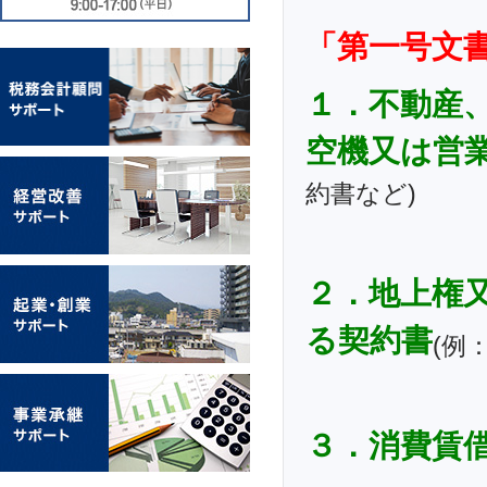
「第一号文
１．不動産
空機又は営
約書など)
２．地上権
る契約書
(例
３．消費賃