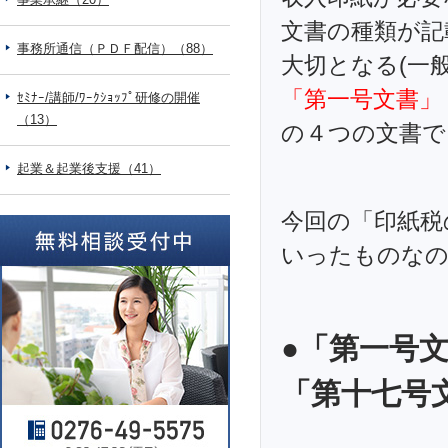
文書の種類が記
事務所通信（ＰＤＦ配信）（88）
大切となる(一
「第一号文書」
ｾﾐﾅｰ/講師/ﾜｰｸｼｮｯﾌﾟ研修の開催
（13）
の４つの文書で
起業＆起業後支援（41）
今回の「印紙税
いったものなの
●「第一号
「第十七号