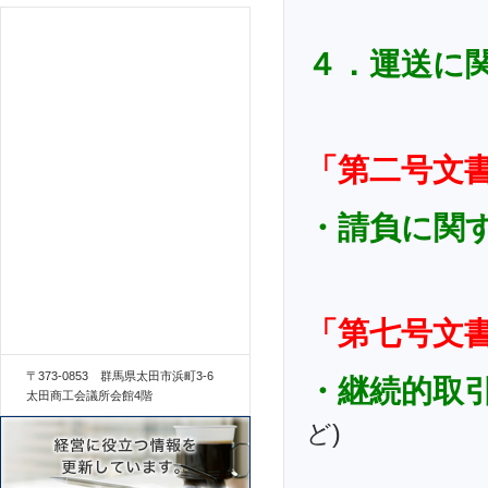
４．運送に
「第二号文
・請負に関
「第七号文
〒373-0853 群馬県太田市浜町3-6
・継続的取
太田商工会議所会館4階
ど)