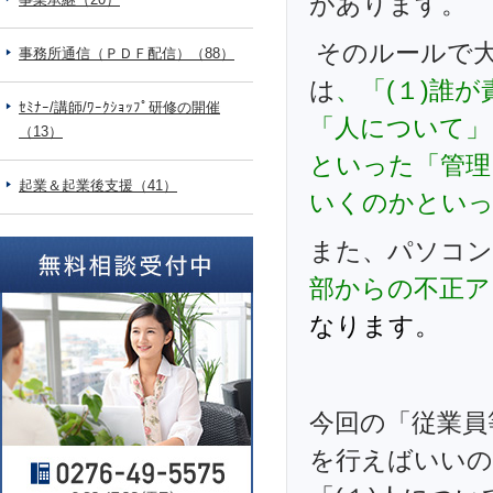
があります。
そのルールで
事務所通信（ＰＤＦ配信）（88）
は
、「(１)誰
ｾﾐﾅｰ/講師/ﾜｰｸｼｮｯﾌﾟ研修の開催
「人について」
（13）
といった「管理
起業＆起業後支援（41）
いくのかといっ
また、パソコン
部からの不正ア
なります。
今回の「従業員
を行えばいいの