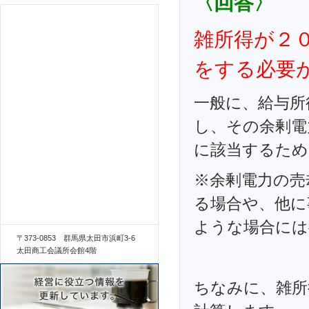
〈回答〉
雑所得が２
をする必要
一般に、給与所
し、その余剰電
に該当するため
※余剰電力の売
る場合や、他に
ような場合には
〒373-0853 群馬県太田市浜町3-6
太田商工会議所会館4階
ちなみに、雑所