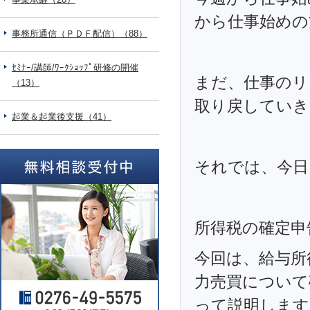
から仕事始めの
事務所通信（ＰＤＦ配信）（88）
ｾﾐﾅｰ/講師/ﾜｰｸｼｮｯﾌﾟ研修の開催
まだ、仕事のリ
（13）
取り戻していき
起業＆起業後支援（41）
それでは、今日
所得税の確定申
今回は、給与所
力売買について
って説明します