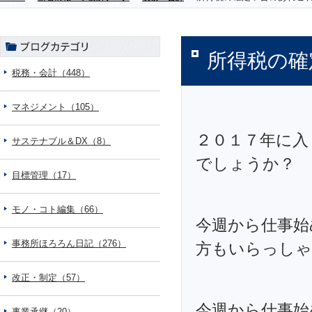
所得税の確
税務・会計（448）
マネジメント（105）
２０１７年に入
サステナブル＆DX（8）
でしょうか？
目標管理（17）
モノ・コト編集（66）
今週から仕事始
事務所ほろろん日記（276）
方もいらっしゃ
改正・制定（57）
今週から仕事始
事業承継（20）