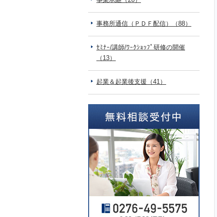
事務所通信（ＰＤＦ配信）（88）
ｾﾐﾅｰ/講師/ﾜｰｸｼｮｯﾌﾟ研修の開催
（13）
起業＆起業後支援（41）