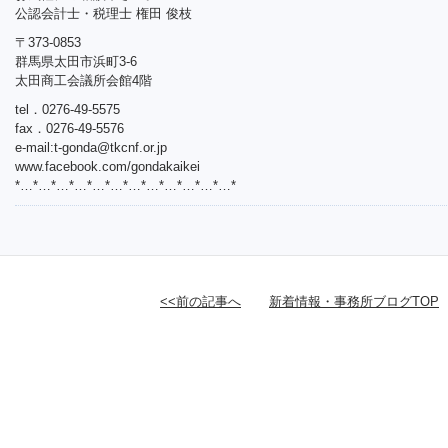
公認会計士・税理士 権田 俊枝
〒373-0853
群馬県太田市浜町3-6
太田商工会議所会館4階
tel．0276-49-5575
fax．0276-49-5576
e-mail:
t-gonda@tkcnf.or.jp
www.facebook.com/gondakaikei
*…*…*…*…*…*…*…*…*…*…*…*…*
<<前の記事へ
新着情報・事務所ブログTOP