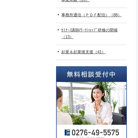
事務所通信（ＰＤＦ配信）（88）
ｾﾐﾅｰ/講師/ﾜｰｸｼｮｯﾌﾟ研修の開催
（13）
起業＆起業後支援（41）