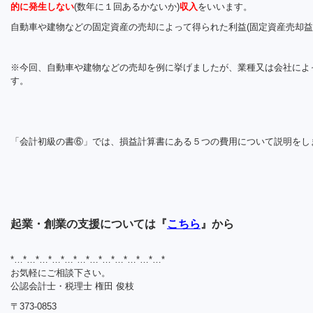
的に発生しない
(数年に１回あるかないか)
収入
をいいます。
自動車や建物などの固定資産の売却によって得られた利益(固定資産売却益
※今回、自動車や建物などの売却を例に挙げましたが、業種又は会社によ
す。
「会計初級の書⑥」では、損益計算書にある５つの費用について説明をし
起業・創業の支援については『
こちら
』から
*…*…*…*…*…*…*…*…*…*…*…*…*
お気軽にご相談下さい。
公認会計士・税理士 権田 俊枝
〒373-0853