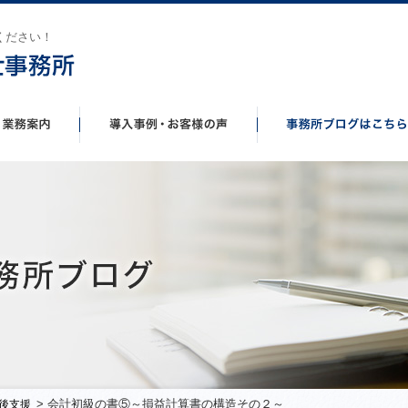
ください！
> 会計初級の書⑤～損益計算書の構造その２～
後支援