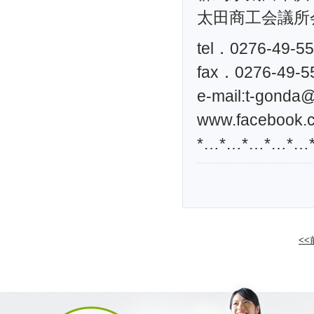
太田商工会議所
tel．0276-49-5
fax．0276-49-5
e-mail:
t-gonda@t
www.facebook.c
*…*…*…*…*…
<