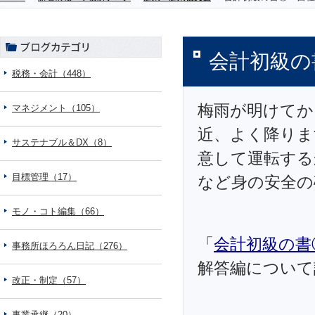
会計初級の
税務・会計（448）
梅雨が明けてか
マネジメント（105）
近、よく降りま
サステナブル＆DX（8）
意して運転する
目標管理（17）
など身の安全の
モノ・コト編集（66）
「
会計初級の書
事務所ほろろん日記（276）
解答編について
改正・制定（57）
事業承継（20）