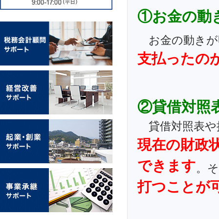
①お金の動
お金の動きが
支払ったの
②貸借対照
貸借対照表や
現在の財政
できます
。
打つことが