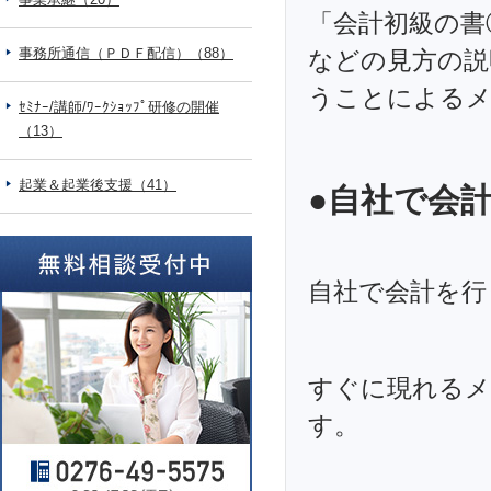
「会計初級の書
事務所通信（ＰＤＦ配信）（88）
などの見方の説
うことによる
ｾﾐﾅｰ/講師/ﾜｰｸｼｮｯﾌﾟ研修の開催
（13）
起業＆起業後支援（41）
●自社で会
自社で会計を行
すぐに現れるメ
す。