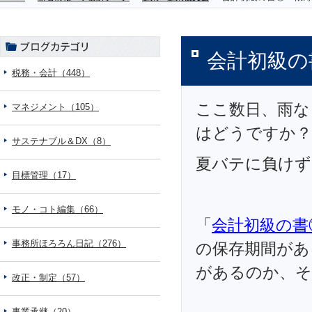
会計初級の
税務・会計（448）
ここ数日、雨な
マネジメント（105）
はどうですか？
サステナブル＆DX（8）
夏バテに負けず
目標管理（17）
モノ・コト編集（66）
「
会計初級の書
事務所ほろろん日記（276）
の保存期間があ
があるのか、そ
改正・制定（57）
事業承継（20）