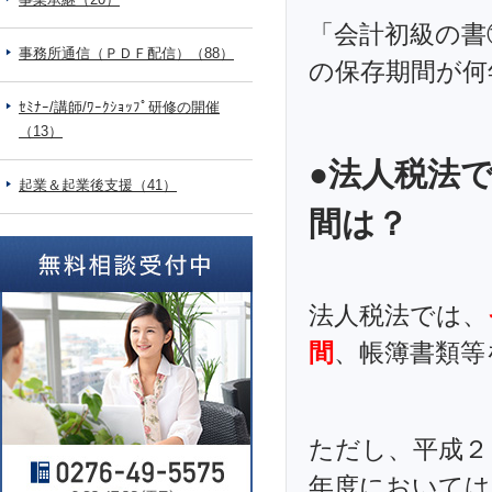
「会計初級の書
事務所通信（ＰＤＦ配信）（88）
の保存期間が何
ｾﾐﾅｰ/講師/ﾜｰｸｼｮｯﾌﾟ研修の開催
（13）
●法人税法
起業＆起業後支援（41）
間は？
法人税法では、
間
、帳簿書類等
ただし、平成２
年度においては