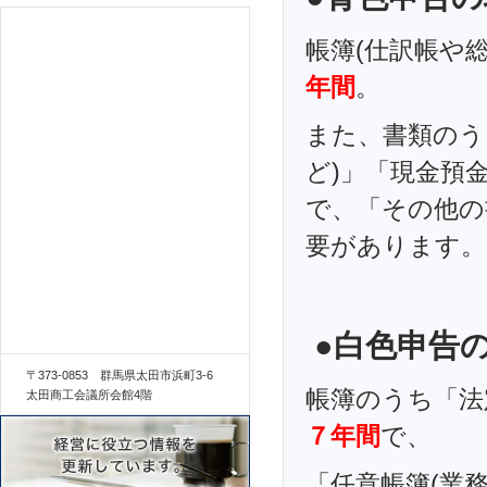
帳簿(仕訳帳や
年間
。
また、書類のう
ど)」「現金預
で、「その他の
要があります。
●白色申告
〒373-0853 群馬県太田市浜町3-6
帳簿のうち「法
太田商工会議所会館4階
７年間
で、
「任意帳簿(業