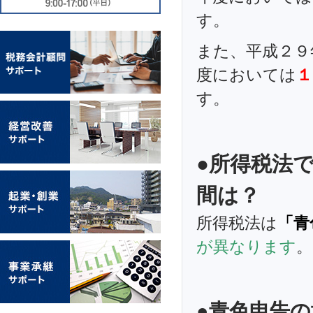
す。
また、平成２９
度においては
１
す。
●所得税法
間は？
所得税法は
「青
が異なります
。
●青色申告の