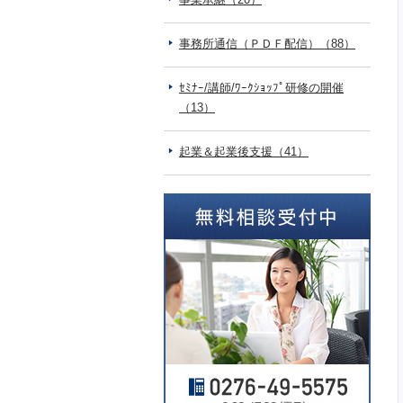
事務所通信（ＰＤＦ配信）（88）
ｾﾐﾅｰ/講師/ﾜｰｸｼｮｯﾌﾟ研修の開催
（13）
起業＆起業後支援（41）