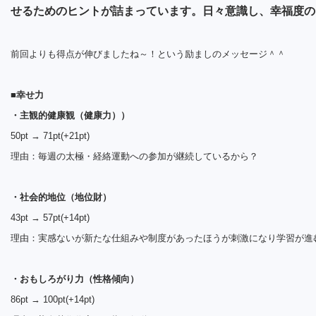
せるためのヒントが詰まっています。日々意識し、幸福度の
前回よりも得点が伸びましたね～！という励ましのメッセージ＾＾
■
幸せ力
・主観的健康観（健康力））
50pt → 71pt(+21pt)
理由：毎週の太極・経絡運動への参加が継続しているから？
・社会的地位（地位財）
43pt → 57pt(+14pt)
理由：実感ないが新たな仕組みや制度があったほうが刺激になり学習が進
・おもしろがり力（性格傾向）
86pt → 100pt(+14pt)