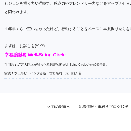
ビジョンを描く力や満喫力、感謝力やフレンドリー力などをアップさせる
と問われます。
１年半くらい空いちゃったけど、行動することをベースに再度振り返りを
まずは、お試しを(*^-^*)
幸福度診断Well-Being Circle
引用元：17万人以上が測った幸福度診断Well-Being Circleの公式参考書。
実践！ウェルビーイング診断 前野隆司・太田雄介著
<<前の記事へ
新着情報・事務所ブログTOP