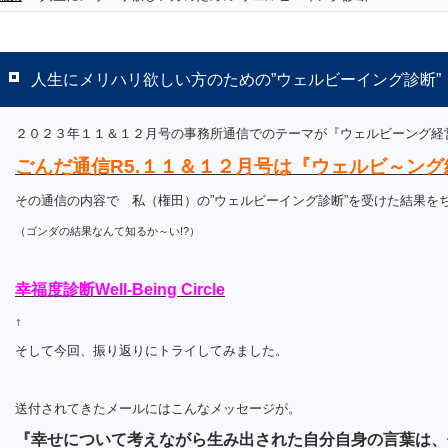
人生にメリハリ欲しい方のための”ウェルビーイング診断”
２０２３年１１＆１２月号の事務所通信でのテーマが『ウェルビーング経
ごんだ通信R5.１１＆１２月号は『ウェルビ～ング
その通信の内容で 私（権田）の”ウェルビーイング診断”を受けた結果を
（ゴンダの結果なんて知るか～い!?）
幸福度診断Well-Being Circle
↑
そして今回、振り返りにトライしてみました。
送付されてきたメールにはこんなメッセージが。
『幸せについて考えながら生み出された自分自身の言葉は、