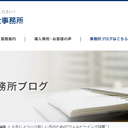
ください！
> 人生にメリハリ欲しい方のための”ウェルビーイング診断”！
編集