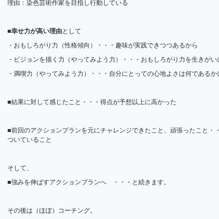
理由：染色芸術作家を目指し行動している
■
幸せ力が高い理由
として
・おもしろがり力（性格傾向）・・・趣味が実践できつつあるから
・ビジョンを描く力（やってみよう力）・・・おもしろがり力を生きがい
・満喫力（やってみよう力）・・・自分にとっての心地よさは何であるか
■結果に対して感じたこと・・・得点が予想以上に高かった
■前回のアクションプランを元にチャレンジできたこと、頑張ったこと・
ついていること
そして、
■強みを伸ばすアクションプランへ ・・・と続きます。
その後は（ほぼ）コーチング。