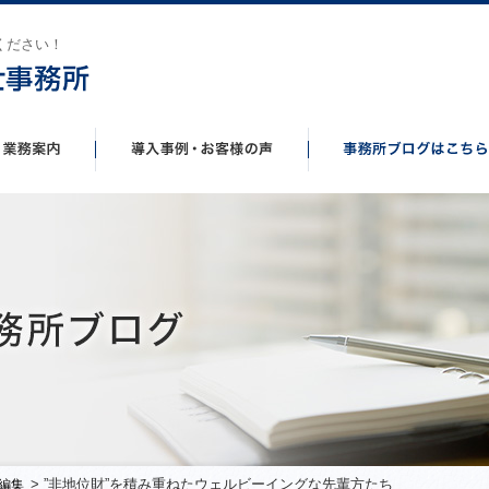
ください！
> ”非地位財”を積み重ねたウェルビーイングな先輩方たち
編集