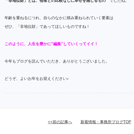
「非地位財」とは、他者との比較なしに幸せを感じるもの
でしたね。
年齢を重ねるにつれ、自らのなかに積み重ねられていく要素は
ぜひ、「非地位財」であってほしいものですね！
このように、人生を豊かに”編集”していくってイイ！
今年もブログを読んでいただき、ありがとうございました。
どうぞ、よいお年をお迎えください♪
<<前の記事へ
新着情報・事務所ブログTOP