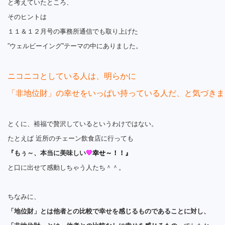
と考えていたところ、
そのヒントは
１１＆１２月号の事務所通信でも取り上げた
”ウェルビーイング”テーマの中にありました。
ニコニコとしている人は、明らかに
「非地位財」の幸せをいっぱい持っている人だ、と気づきま
とくに、裕福で贅沢しているというわけではない。
たとえば 近所のチェーン飲食店に行っても
『もぅ～、本当に美味しい
💛
幸せ～！！』
と口に出せて感動しちゃう人たち＾＾。
ちなみに、
「地位財」とは他者との比較で幸せを感じるものであることに対し、