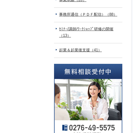
事務所通信（ＰＤＦ配信）（88）
ｾﾐﾅｰ/講師/ﾜｰｸｼｮｯﾌﾟ研修の開催
（13）
起業＆起業後支援（41）