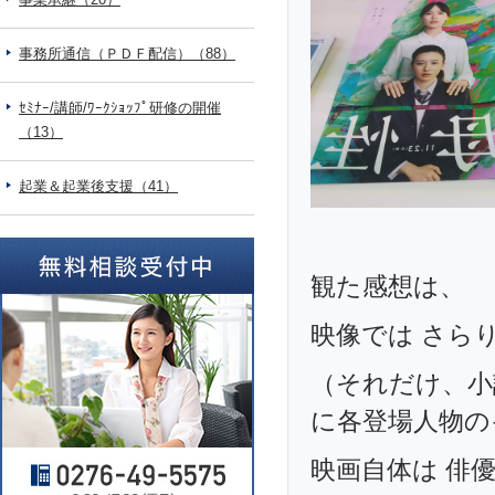
事務所通信（ＰＤＦ配信）（88）
ｾﾐﾅｰ/講師/ﾜｰｸｼｮｯﾌﾟ研修の開催
（13）
起業＆起業後支援（41）
観た感想は、
映像では さら
（それだけ、小
に各登場人物の
映画自体は 俳