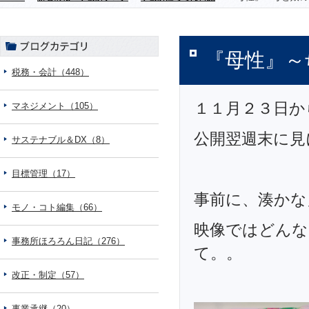
『母性』～
税務・会計（448）
１１月２３日か
マネジメント（105）
公開翌週末に見
サステナブル＆DX（8）
目標管理（17）
事前に、湊かな
モノ・コト編集（66）
映像ではどんな
事務所ほろろん日記（276）
て。。
改正・制定（57）
事業承継（20）