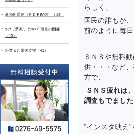
らしく、
事務所通信（ＰＤＦ配信）（88）
国民の誰もが、
前のように毎日
ｾﾐﾅｰ/講師/ﾜｰｸｼｮｯﾌﾟ研修の開催
（13）
起業＆起業後支援（41）
ＳＮＳや無料動
供・・・など、
方で、
ＳＮＳ疲れは
調査もでました
”インスタ映え