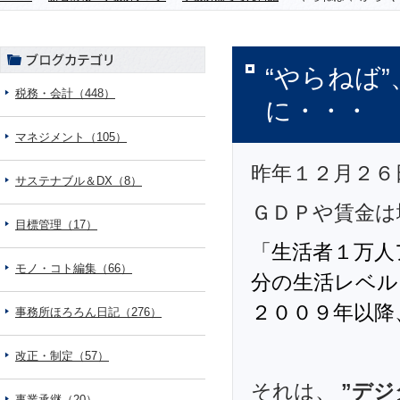
“やらねば”
税務・会計（448）
に・・・
マネジメント（105）
昨年１２月２６
サステナブル＆DX（8）
ＧＤＰや賃金は
目標管理（17）
「生活者１万人
モノ・コト編集（66）
分の生活レベル
２００９年以降
事務所ほろろん日記（276）
改正・制定（57）
それは、
”デ
事業承継（20）