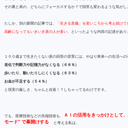
その裏と表の、どちらにフォーカスするか？で回答も変わるような気がし
たしか、別の新聞の記事では、
「生きる意義」を若いころから考え続けて
高齢になってもいきいき派の人が多い
、といったような内容の記述があり
１００歳まで生きたくない派の回答の背景には、やはり将来への生活への
老化で判断力や記憶力がなくなる（６８％）
歩いたり、動いたりしにくくなる（６３％）
お金が不足する（５４％）
と現実の厳しさ、ちゃんと自覚！？しちゃってるわけですネ。
ＡＩの活用をきっかけとして、
でも、医療技術などの先端技術も、
モード” で幕開けする
と考える私は、