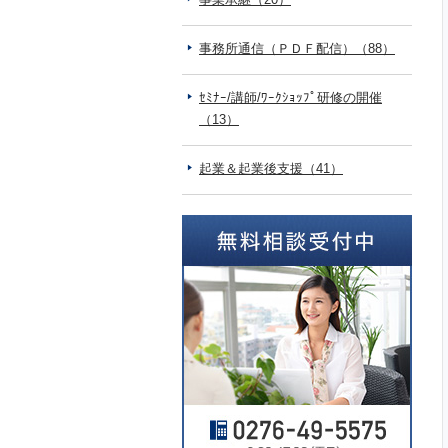
事務所通信（ＰＤＦ配信）（88）
ｾﾐﾅｰ/講師/ﾜｰｸｼｮｯﾌﾟ研修の開催
（13）
起業＆起業後支援（41）