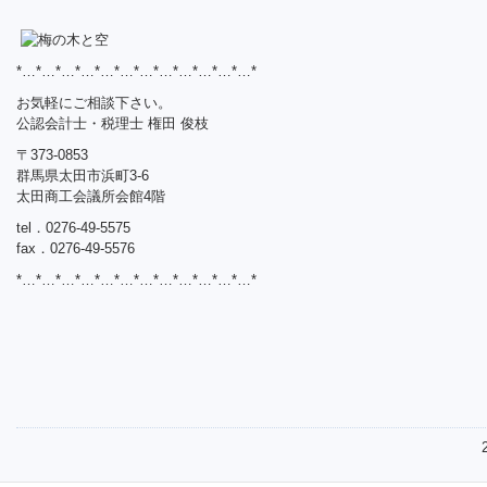
*…*…*…*…*…*…*…*…*…*…*…*…*
お気軽にご相談下さい。
公認会計士・税理士 権田 俊枝
〒373-0853
群馬県太田市浜町3-6
太田商工会議所会館4階
tel．0276-49-5575
fax．0276-49-5576
*…*…*…*…*…*…*…*…*…*…*…*…*