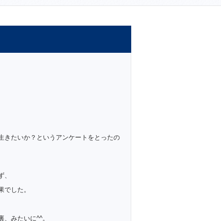
生きたいか？というアンケートをとったの
ず、
果でした。
、みたいに^^。