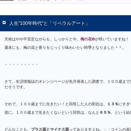
人生”100年時代”と「リベラルアート」
天候はやや不安定ながらも、しっかりと今、
梅の花
✿
が咲いていますね！
週末にも、梅の花と香りをじっくり味わいたい時季となりました＾＾。
・・・・・・・・・
さて、生活情報誌のオレンジページが先月発表した調査で、１００歳まで
だそうです。
それで、１００歳までに生きたい！と回答した人の割合は、
１３％
にすぎ
逆に、１００歳まで生きたくないという回答は、なんと
６５％
、という結
どんなことも、
プラス面とマイナス面
ってありますよね。・・コインの表裏