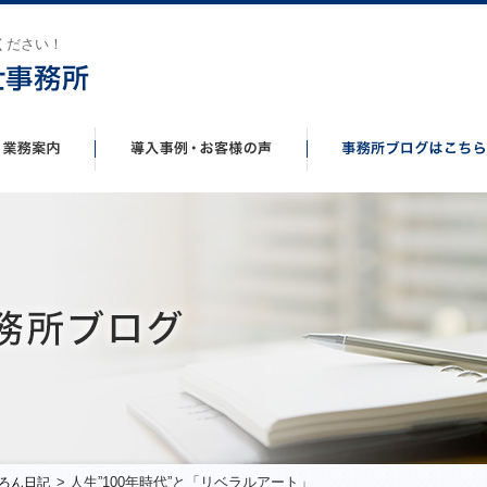
ください！
> 人生”100年時代”と「リベラルアート」
ろん日記