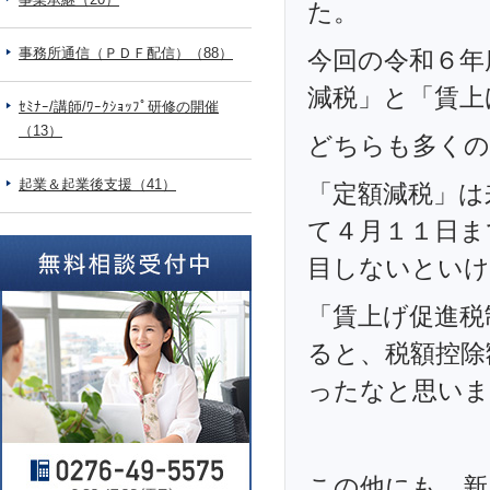
た。
事務所通信（ＰＤＦ配信）（88）
今回の令和６年
減税」と「賃上
ｾﾐﾅｰ/講師/ﾜｰｸｼｮｯﾌﾟ研修の開催
（13）
どちらも多くの
起業＆起業後支援（41）
「定額減税」は
て４月１１日ま
目しないといけ
「賃上げ促進税
ると、税額控除
ったなと思いま
この他にも、新