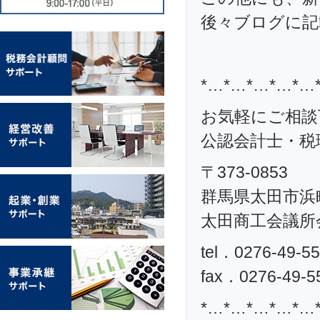
後々ブログに記
*…*…*…*…*…
お気軽にご相談
公認会計士・税理
〒373-0853
群馬県太田市浜町
太田商工会議所
tel．0276-49-5
fax．0276-49-5
*…*…*…*…*…