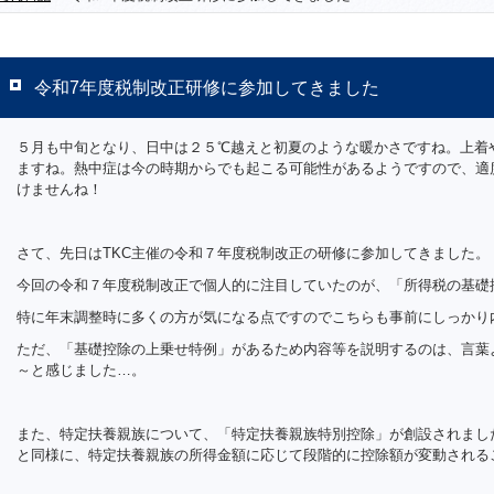
令和7年度税制改正研修に参加してきました
５月も中旬となり、日中は２５℃越えと初夏のような暖かさですね。上着
ますね。熱中症は今の時期からでも起こる可能性があるようですので、適
けませんね！
さて、先日はTKC主催の令和７年度税制改正の研修に参加してきました。
今回の令和７年度税制改正で個人的に注目していたのが、「所得税の基礎
特に年末調整時に多くの方が気になる点ですのでこちらも事前にしっかり
ただ、「基礎控除の上乗せ特例」があるため内容等を説明するのは、言葉
～と感じました…。
また、特定扶養親族について、「特定扶養親族特別控除」が創設されまし
と同様に、特定扶養親族の所得金額に応じて段階的に控除額が変動される