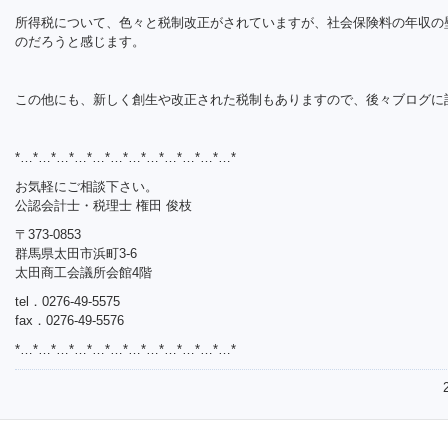
所得税について、色々と税制改正がされていますが、社会保険料の年収の
のだろうと感じます。
この他にも、新しく創生や改正された税制もありますので、後々ブログに
*…*…*…*…*…*…*…*…*…*…*…*…*
お気軽にご相談下さい。
公認会計士・税理士 権田 俊枝
〒373-0853
群馬県太田市浜町3-6
太田商工会議所会館4階
tel．0276-49-5575
fax．0276-49-5576
*…*…*…*…*…*…*…*…*…*…*…*…*