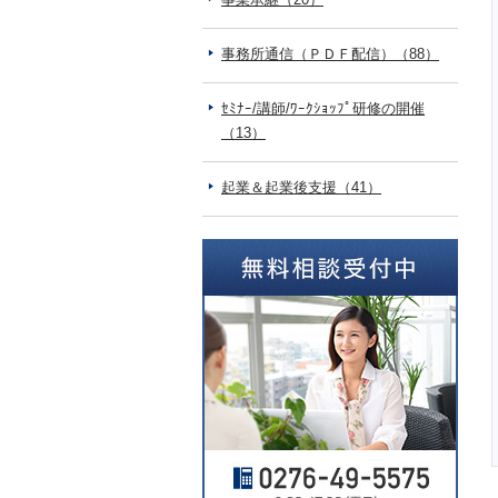
事務所通信（ＰＤＦ配信）（88）
ｾﾐﾅｰ/講師/ﾜｰｸｼｮｯﾌﾟ研修の開催
（13）
起業＆起業後支援（41）