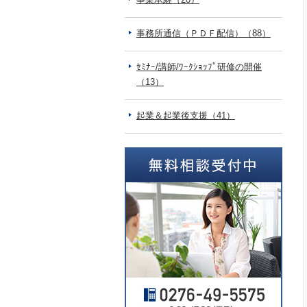
事務所通信（ＰＤＦ配信）（88）
ｾﾐﾅｰ/講師/ﾜｰｸｼｮｯﾌﾟ研修の開催
（13）
起業＆起業後支援（41）