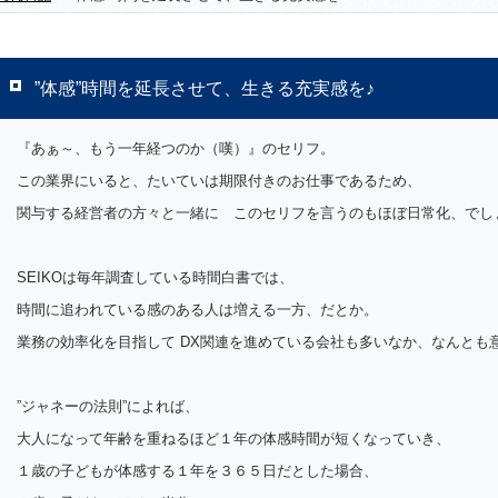
”体感”時間を延長させて、生きる充実感を♪
『あぁ～、もう一年経つのか（嘆）』のセリフ。
この業界にいると、たいていは期限付きのお仕事であるため、
関与する経営者の方々と一緒に このセリフを言うのもほぼ日常化、でし
SEIKOは毎年調査している時間白書では、
時間に追われている感のある人は増える一方、だとか。
業務の効率化を目指して DX関連を進めている会社も多いなか、なんとも
”ジャネーの法則”によれば、
大人になって年齢を重ねるほど１年の体感時間が短くなっていき、
１歳の子どもが体感する１年を３６５日だとした場合、