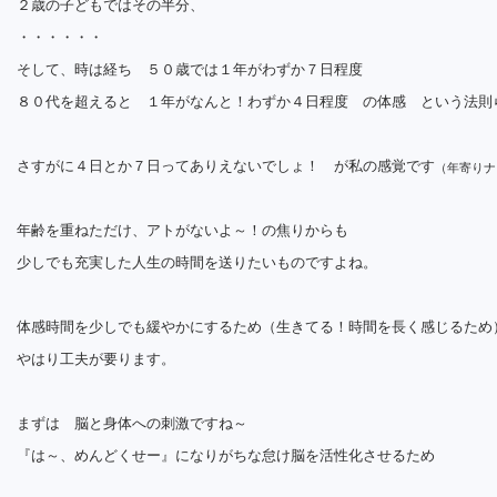
２歳の子どもではその半分、
・・・・・・
そして、時は経ち ５０歳では１年がわずか７日程度
８０代を超えると １年がなんと！わずか４日程度 の体感 という法則
さすがに４日とか７日ってありえないでしょ！ が私の感覚です
（年寄りナ
年齢を重ねただけ、アトがないよ～！の焦りからも
少しでも充実した人生の時間を送りたいものですよね。
体感時間を少しでも緩やかにするため（生きてる！時間を長く感じるため
やはり工夫が要ります。
まずは 脳と身体への刺激ですね～
『は～、めんどくせー』になりがちな怠け脳を活性化させるため