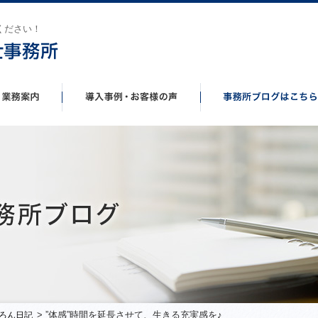
ください！
> ”体感”時間を延長させて、生きる充実感を♪
ろん日記