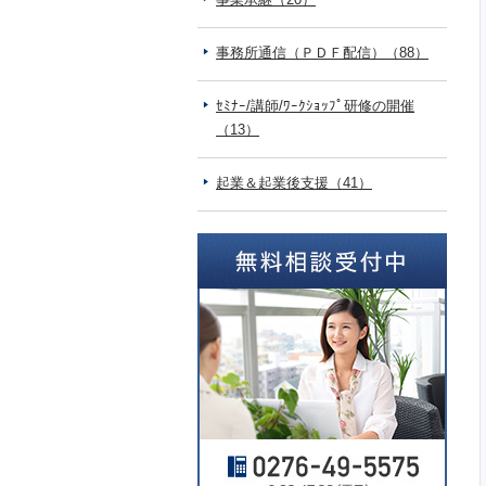
事務所通信（ＰＤＦ配信）（88）
ｾﾐﾅｰ/講師/ﾜｰｸｼｮｯﾌﾟ研修の開催
（13）
起業＆起業後支援（41）