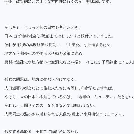
今後、政策的にどのような方向性に行くのか、興味深いです。
そもそも ちょっと昔の日本を考えたとき、
日本には”地縁社会”が戦前まではしっかりと根付いていました。
それが 戦後の高度経済成長期に、「工業化」を推進するため、
地方から都会への労働者大移動を政策に進め、
農村の過疎化や地方都市の空洞化などを招き、そこに少子高齢化による人
孤独の問題は、地方に住む人だけでなく、
人口過密の都会などに住む人たちにも等しい”感情”だとすれば、
やはり、今の日本に不足しているのは、『地域のコミュニティ』だと思い
それも、人間サイズの ＳＮＳなどでは味わえない、
人間同士の温かさを感じられる人数の 程よい小規模なコミュニティ。
孤立する高齢者 子育てに悩む若い親たち