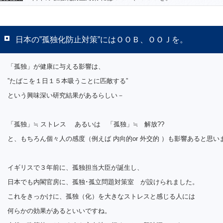
日本の”孤独化防止対策”にはＯＯＢ、ＯＯＪを。
「孤独」が健康に与える影響は、
”たばこを１日１５本吸うことに匹敵する”
という興味深い研究結果があるらしい－
「孤独」≒ ストレス あるいは 「孤独」≒ 解放??
と、もちろん個々人の感度（例えば 内向的or 外交的 ）も影響あると思い
イギリスで３年前に、孤独担当大臣が誕生し、
日本でも内閣官房に、孤独･孤立問題対策室 が設けられました。
これをきっかけに、孤独（化）を大きなストレスと感じる人には
何らかの効果があるといいですね。