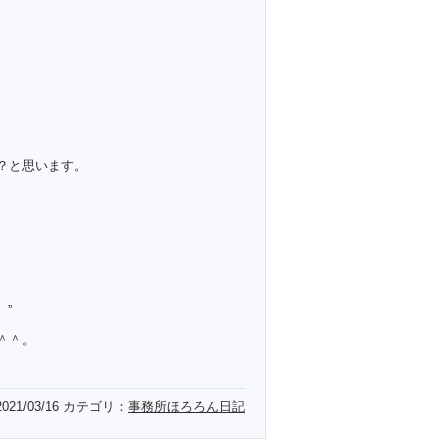
？と思います。
”
＾＾。
2021/03/16
カテゴリ：
事務所ほろろん日記