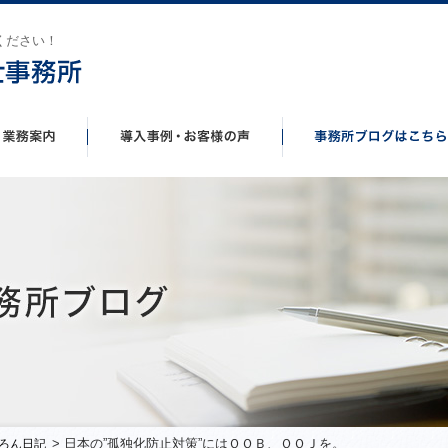
ください！
> 日本の”孤独化防止対策”にはＯＯＢ、ＯＯＪを。
ろん日記