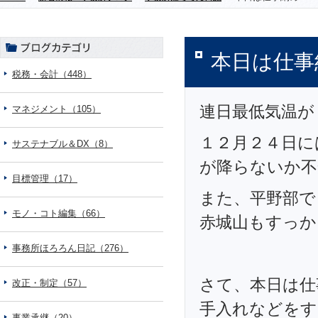
本日は仕事
税務・会計（448）
連日最低気温が
マネジメント（105）
１２月２４日に
サステナブル＆DX（8）
が降らないか不
目標管理（17）
また、平野部で
モノ・コト編集（66）
赤城山もすっか
事務所ほろろん日記（276）
さて、本日は仕
改正・制定（57）
手入れなどをす
事業承継（20）