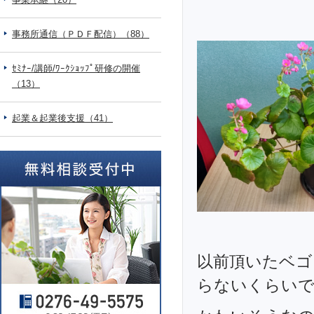
事務所通信（ＰＤＦ配信）（88）
ｾﾐﾅｰ/講師/ﾜｰｸｼｮｯﾌﾟ研修の開催
（13）
起業＆起業後支援（41）
以前頂いたベゴ
らないくらいです