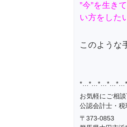
”今”を生
い方をした
このような手
*…*…*…*…*…
お気軽にご相談
公認会計士・税理
〒373-0853