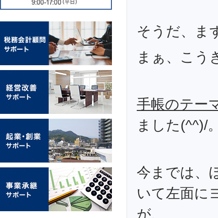
そうだ、ま
まぁ、こう
手帳のテー
ました(^^)/
今までは、
いて左面に
が、