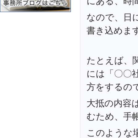
にある、時
なので、日
書き込めま
たとえば、
には「〇〇
方をするの
大抵の内容
むため、手
このような