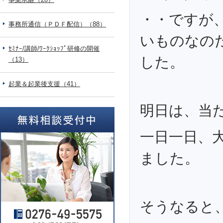
・・ですが
事務所通信（ＰＤＦ配信）（88）
いものなの
ｾﾐﾅｰ/講師/ﾜｰｸｼｮｯﾌﾟ研修の開催
した。
（13）
起業＆起業後支援（41）
明日は、当
一日一日、
ました。
そうなると