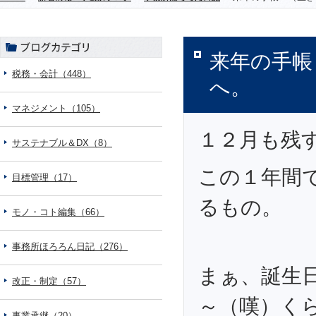
来年の手帳
税務・会計（448）
へ。
マネジメント（105）
１２月も残
サステナブル＆DX（8）
この１年間
目標管理（17）
るもの。
モノ・コト編集（66）
事務所ほろろん日記（276）
まぁ、誕生
改正・制定（57）
～（嘆）く
事業承継（20）