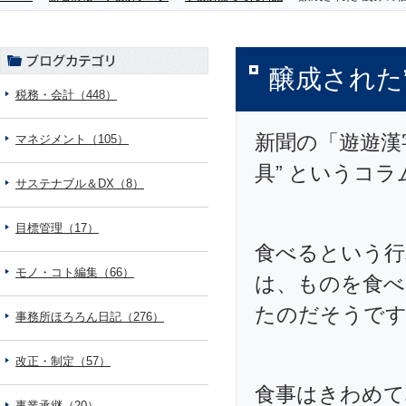
醸成された
税務・会計（448）
新聞の「遊遊漢
マネジメント（105）
具” というコ
サステナブル＆DX（8）
目標管理（17）
食べるという行
モノ・コト編集（66）
は、ものを食べ
たのだそうで
事務所ほろろん日記（276）
改正・制定（57）
食事はきわめて
事業承継（20）