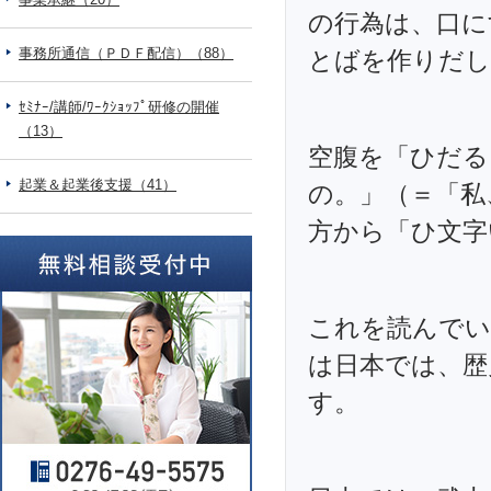
の行為は、口に
事務所通信（ＰＤＦ配信）（88）
とばを作りだし
ｾﾐﾅｰ/講師/ﾜｰｸｼｮｯﾌﾟ研修の開催
（13）
空腹を「ひだる
起業＆起業後支援（41）
の。」（＝「私
方から「ひ文字
これを読んでい
は日本では、歴
す。