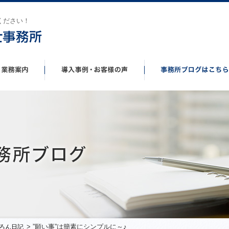
ください！
> ”願い事”は簡素にシンプルに～♪
ろん日記