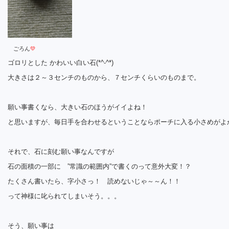
ごろん
💛
ゴロリとした かわいい白い石(*^-^*)
大きさは２～３センチのものから、７センチくらいのものまで。
願い事書くなら、大きい石のほうがイイよね！
と思いますが、毎日手を合わせるということならポーチに入る小さめがよかっ
それで、石に刻む願い事なんですが
石の面積の一部に ”常識の範囲内”で書くのって意外大変！？
たくさん書いたら、字小さっ！ 読めないじゃ～～ん！！
って神様に叱られてしまいそう。。。
そう、願い事は