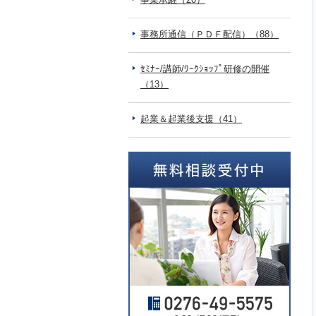
事務所通信（ＰＤＦ配信）（88）
ｾﾐﾅｰ/講師/ﾜｰｸｼｮｯﾌﾟ研修の開催
（13）
起業＆起業後支援（41）