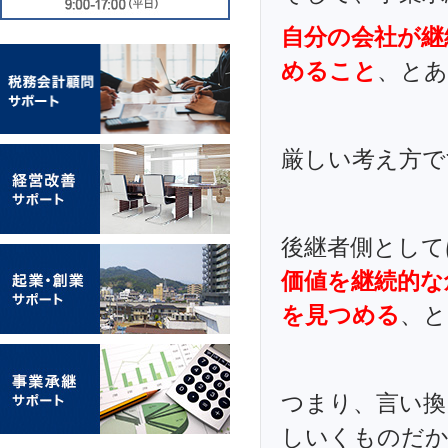
自分の会社が継
めること
、と
厳しい考え方で
後継者側として
価値を継続的な
を見つめる
、と
つまり、言い換
しいくものだ