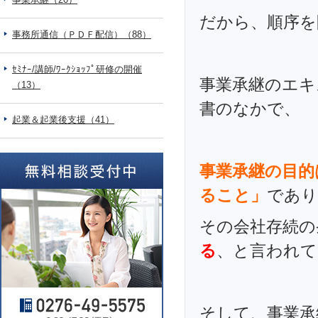
だから、順序を
事務所通信（ＰＤＦ配信）（88）
ｾﾐﾅｰ/講師/ﾜｰｸｼｮｯﾌﾟ研修の開催
事業承継のエキ
（13）
書のなかで、
起業＆起業後支援（41）
事業承継の目的
ること」
であり
その会社存続の
る
、と言われて
そして、事業承