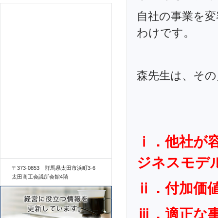
自社の事業を変
わけです。
森先生は、その
ⅰ．他社が
ジネスモデ
〒373-0853 群馬県太田市浜町3-6
太田商工会議所会館4階
ⅱ．付加価
ⅲ．適正な