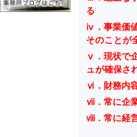
る
ⅳ．事業価
そのことが
ⅴ．現状で
ュが確保さ
ⅵ．財務内
ⅶ．常に企
ⅷ．常に経