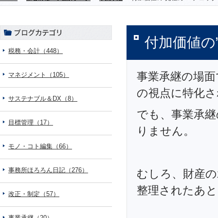
付加価値の
税務・会計（448）
事業承継の場面
マネジメント（105）
の視点に特化さ
サステナブル＆DX（8）
でも、事業承継
目標管理（17）
りません。
モノ・コト編集（66）
事務所ほろろん日記（276）
むしろ、財産の
整理されたあと
改正・制定（57）
事業承継（20）