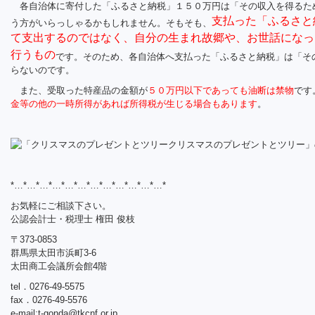
各自治体に寄付した「ふるさと納税」１５０万円は「その収入を得るた
支払った「ふるさと
う方がいらっしゃるかもしれません。そもそも、
て支出するのではなく、自分の生まれ故郷や、お世話になっ
行うもの
です。そのため、各自治体へ支払った「ふるさと納税」は「そ
らないのです。
また、受取った特産品の金額が
５０万円以下であっても油断は禁物
です
金等の他の一時所得があれば所得税が生じる場合もあります
。
*…*…*…*…*…*…*…*…*…*…*…*…*
お気軽にご相談下さい。
公認会計士・税理士 権田 俊枝
〒373-0853
群馬県太田市浜町3-6
太田商工会議所会館4階
tel．0276-49-5575
fax．0276-49-5576
e-mail:
t-gonda@tkcnf.or.jp