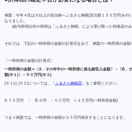
例題：今年Ａ氏は６以上の自治体へふるさと納税(支出額１５０万円)を行
なりました。
(給与所得以外の所得は「ふるさと納税」により受け取った特産品のみ
それでは、下記の一時所得の金額の計算式をみて、例題の一時所得の金額
〔一時所得の金額の計算式〕
一時所得の金額＝〔A．その年中の一時所得に係る総収入金額〕－〔B．
額(※１)〕－５０万円(※２)
(※１)と(※２)については、「
ふるさと納税②
」をご参照ください。
A.７５万円 － B.０円 －５０万円 ＝２５万円(一時所得金額)
つまり例題では、一時所得の金額が２５万円発生することになります。