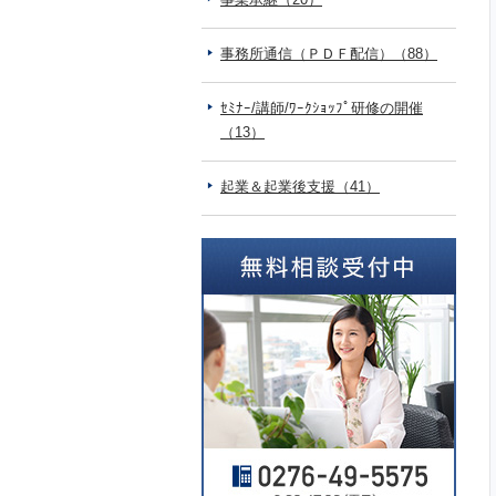
事務所通信（ＰＤＦ配信）（88）
ｾﾐﾅｰ/講師/ﾜｰｸｼｮｯﾌﾟ研修の開催
（13）
起業＆起業後支援（41）