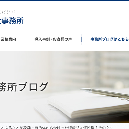
ください！
> ふるさと納税③～自治体から受けった特産品は何所得？その２～