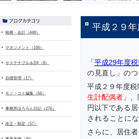
平成２９年
税務・会計（448）
マネジメント（105）
「
平成29年度
サステナブル＆DX（8）
の見直し」のつ
目標管理（17）
平成２９年度税
モノ・コト編集（66）
生計配偶者
」、
円以下である居
事務所ほろろん日記（276）
されることに
改正・制定（57）
さらに、居住者
事業承継（20）