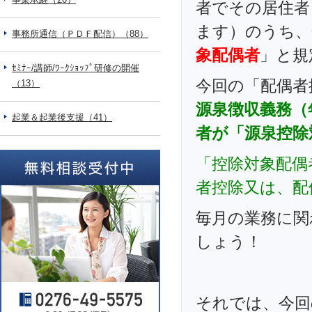
者でその居住者
ます）のうち、
事務所通信（ＰＤＦ配信）（88）
象配偶者
」と規
ｾﾐﾅｰ/講師/ﾜｰｸｼｮｯﾌﾟ研修の開催
今回の「配偶者
（13）
源泉徴収義務（
起業＆起業後支援（41）
者が「源泉控除
「控除対象配偶
者控除又は、配
毎月の業務に関
しょう！
それでは、今回