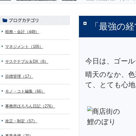
「最強の経
税務・会計（448）
マネジメント（105）
今日は、ゴール
サステナブル＆DX（8）
晴天のなか、色
目標管理（17）
て、とても心地
モノ・コト編集（66）
事務所ほろろん日記（276）
改正・制定（57）
事業承継（20）