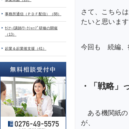
さて、こちらは
事務所通信（ＰＤＦ配信）（88）
たいと思います(^
ｾﾐﾅｰ/講師/ﾜｰｸｼｮｯﾌﾟ研修の開催
（13）
今回も 続編、
起業＆起業後支援（41）
・「戦略」
ある機関紙の
が、