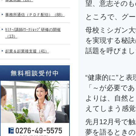
望、意志そのも
事務所通信（ＰＤＦ配信）（88）
ところで、グー
母校ミシガン大
ｾﾐﾅｰ/講師/ﾜｰｸｼｮｯﾌﾟ研修の開催
（13）
を実現する秘訣
話題を呼びまし
起業＆起業後支援（41）
“健康的に”と
「～が必要であ
よりは、自然と
えてしまう感覚
先月12月号で
夢を語るときの