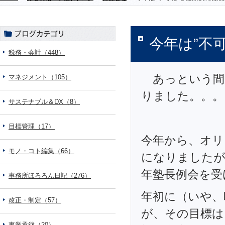
今年は”不可
税務・会計（448）
あっという間
マネジメント（105）
りました。。。
サステナブル＆DX（8）
目標管理（17）
今年から、オリ
モノ・コト編集（66）
になりましたが
年塾長例会を受
事務所ほろろん日記（276）
年初に（いや、
改正・制定（57）
が、その目標は
事業承継（20）