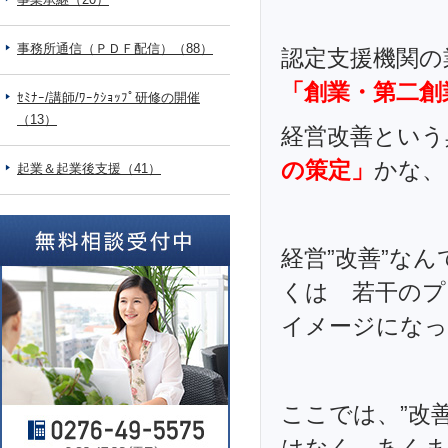
事務所通信（ＰＤＦ配信）（88）
認定支援機関の
「創業・第二創
ｾﾐﾅｰ/講師/ﾜｰｸｼｮｯﾌﾟ研修の開催
（13）
経営改善という
の策定」
かな、
起業＆起業後支援（41）
経営”改善”な
くは 若干のプ
イメージになっ
ここでは、”改