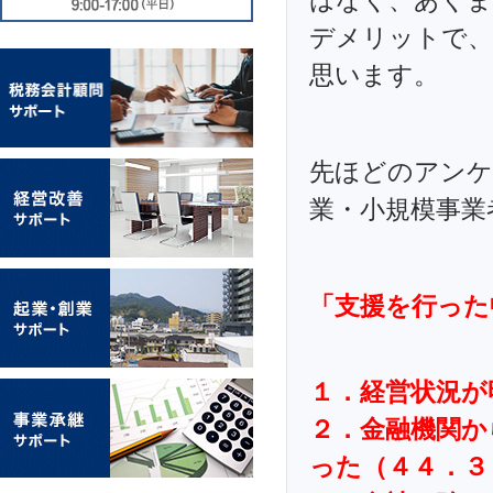
はなく、あくま
デメリットで
思います。
先ほどのアンケ
業・小規模事業
「支援を行った
１．経営状況が
２．金融機関か
った（４４．３