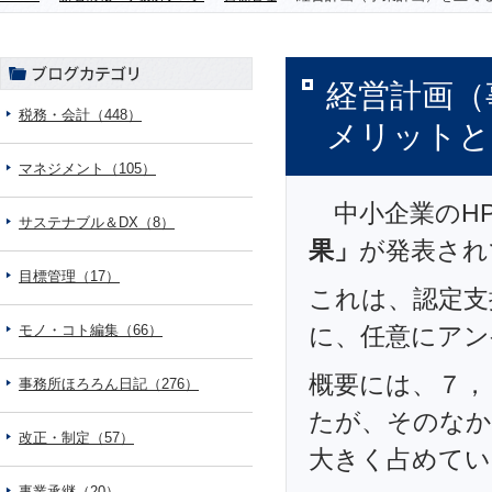
経営計画（
税務・会計（448）
メリットと
マネジメント（105）
中小企業のH
サステナブル＆DX（8）
果」
が発表され
目標管理（17）
これは、認定支
モノ・コト編集（66）
に、任意にアン
概要には、７，
事務所ほろろん日記（276）
たが、そのなか
改正・制定（57）
大きく占めてい
事業承継（20）