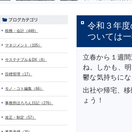
令和３年度
税務・会計（448）
ついては一
マネジメント（105）
立春から１週間
サステナブル＆DX（8）
ね。しかも、明
目標管理（17）
鬱な気持ちにな
モノ・コト編集（66）
出社や帰宅、移
ょう！
事務所ほろろん日記（276）
改正・制定（57）
事業承継（20）