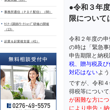
●令和３年
事務所通信（ＰＤＦ配信）（88）
限について
ｾﾐﾅｰ/講師/ﾜｰｸｼｮｯﾌﾟ研修の開催
（13）
令和２年度の申
起業＆起業後支援（41）
の時は「緊急事
申告期限と納税
税、贈与税及び
対応はない
よう
ですが、令和４
得税等について
が困難な方につ
により申告・納