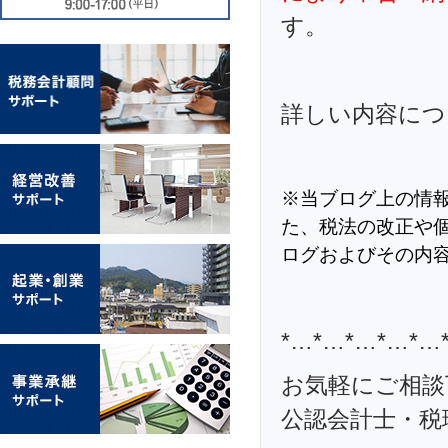
す。
詳しい内容につ
※当ブログ上の情
た、税法の改正や
ログおよびその内
*…*…*…*…*…
お気軽にご相談
公認会計士・税理