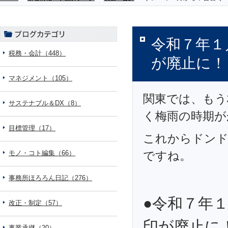
令和７年１
税務・会計（448）
が廃止に！
マネジメント（105）
関東では、もう
サステナブル＆DX（8）
く梅雨の時期が
目標管理（17）
これからドンド
モノ・コト編集（66）
ですね。
事務所ほろろん日記（276）
●令和７年
改正・制定（57）
印が廃止に
事業承継（20）