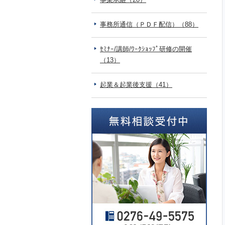
事務所通信（ＰＤＦ配信）（88）
ｾﾐﾅｰ/講師/ﾜｰｸｼｮｯﾌﾟ研修の開催
（13）
起業＆起業後支援（41）