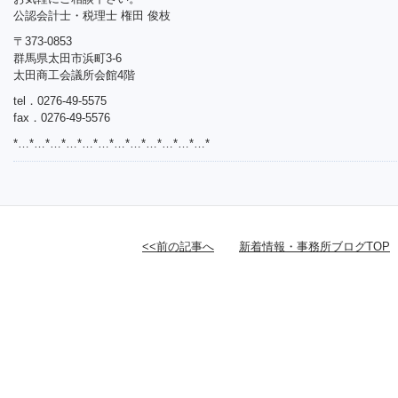
公認会計士・税理士 権田 俊枝
〒373-0853
群馬県太田市浜町3-6
太田商工会議所会館4階
tel．0276-49-5575
fax．0276-49-5576
*…*…*…*…*…*…*…*…*…*…*…*…*
<<前の記事へ
新着情報・事務所ブログTOP