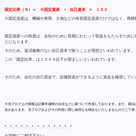
固定比率（％）＝ ※固定資産 ÷ 自己資本 × １００
※固定資産は、機械や車両、土地などの有形固定資産だけではなく、商標
固定資産への投資は、会社のために長期にわたって収益をもたらすために
とになります。
そのため、返済義務のない自己資本で賄うことが理想といわれています。
この「固定比率」は１００％以下が望ましいといわれています。
そのため、会社の自己資金で、設備投資ができるように資金を確保してい
※当ブログ上の情報は記事作成時の法令などに基づいて作成しております。また、税法
合があります。当ブログおよびその内容に関し如何なる保証もいたしませんのでご了承
*…*…*…*…*…*…*…*…*…*…*…*…*
お気軽にご相談下さい。