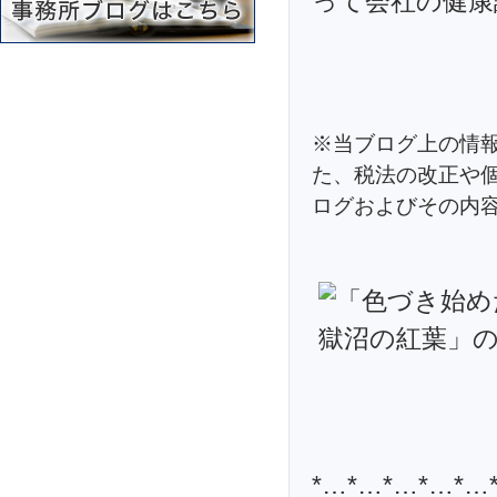
って会社の健康
※当ブログ上の情
た、税法の改正や
ログおよびその内
*…*…*…*…*…