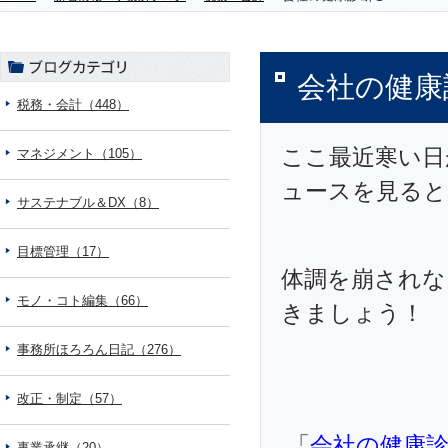
会社の健康
税務・会計（448）
ここ最近寒い日
マネジメント（105）
ュースを見ると
サステナブル＆DX（8）
目標管理（17）
体調を崩されな
モノ・コト編集（66）
きましょう！
事務所ほろろん日記（276）
改正・制定（57）
「
会社の健康
事業承継（20）