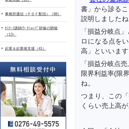
書」から診るこ
事務所通信（ＰＤＦ配信）（88）
説明しましたね
ｾﾐﾅｰ/講師/ﾜｰｸｼｮｯﾌﾟ研修の開催
「損益分岐点」
（13）
ロになる点をい
起業＆起業後支援（41）
高」といいます
「損益分岐点売
限界利益率(限
ね。
つまり、この「
くらい売上高が