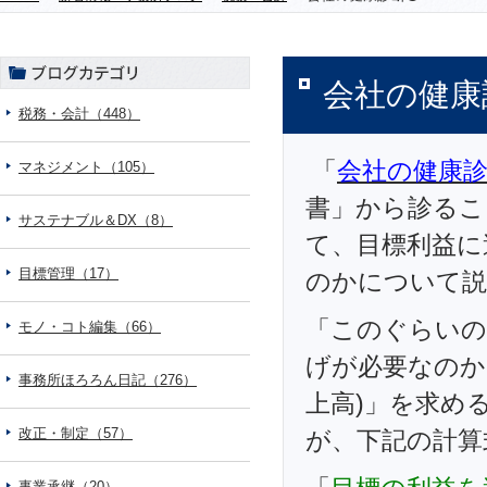
会社の健康
税務・会計（448）
「
会社の健康
マネジメント（105）
書」から診るこ
サステナブル＆DX（8）
て、目標利益に
目標管理（17）
のかについて説
「このぐらいの
モノ・コト編集（66）
げが必要なのか
事務所ほろろん日記（276）
上高)」を求め
改正・制定（57）
が、下記の計算
事業承継（20）