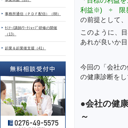
「
目標の利益を
利益※) ÷ 限
事務所通信（ＰＤＦ配信）（88）
の前提として、
ｾﾐﾅｰ/講師/ﾜｰｸｼｮｯﾌﾟ研修の開催
このように、目
（13）
あれが良いか目
起業＆起業後支援（41）
今回の「会社の
の健康診断をし
●会社の健
～