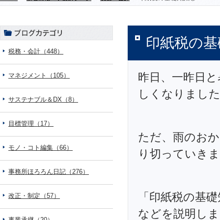
印紙税の基
税務・会計（448）
昨日、一昨日と
マネジメント（105）
しくなりまし
サステナブル＆DX（8）
目標管理（17）
ただ、雨のおか
モノ・コト編集（66）
り切っていきま
事務所ほろろん日記（276）
「印紙税の基礎
改正・制定（57）
などを説明しま
事業承継（20）