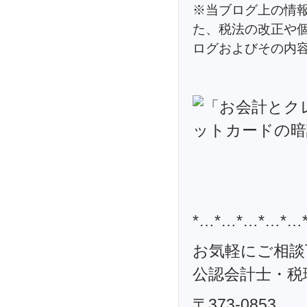
※当ブログ上の情
た、税法の改正や
ログおよびその内
*…*…*…*…*…
お気軽にご相談
公認会計士・税理
〒373-0853