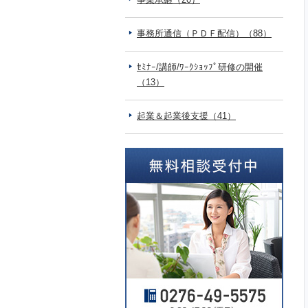
事務所通信（ＰＤＦ配信）（88）
ｾﾐﾅｰ/講師/ﾜｰｸｼｮｯﾌﾟ研修の開催
（13）
起業＆起業後支援（41）