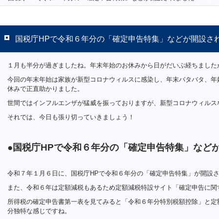
国税庁HPで令和６年分の「確定申告特集」などが開設さ
１月も半分が過ぎましたね。年末年始のお休みから日がだいぶ経ちました
今回の年末年始は家族が新型コロナウィルスに感染し、年末バタバタ、年
休みで正直助かりました。
世間ではインフルエンザが猛威を振っておりますが、新型コロナウィルス
それでは、今日も張り切っていきましょう！
●国税庁HPで令和６年分の「確定申告特集」など
令和７年１月６日に、国税庁HPで令和６年分の「確定申告特集」が開設
また、令和６年は定額減税もあるため定額減税特設サイト「確定申告に関
所得税の確定申告書第一表を見てみると「令和６年分特別税額控除」と定
分独特な感じですね。