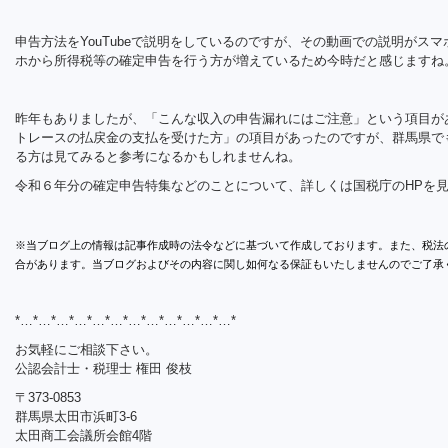
申告方法をYouTubeで説明をしているのですが、その動画での説明がス
ホから所得税等の確定申告を行う方が増えているため今時だと感じますね
昨年もありましたが、「こんな収入の申告漏れにはご注意」という項目が
トレースの払戻金の支払を受けた方」の項目があったのですが、群馬県で
る方は見てみると参考になるかもしれませんね。
令和６年分の確定申告特集などのことについて、詳しくは国税庁のHPを
※当ブログ上の情報は記事作成時の法令などに基づいて作成しております。また、税法
合があります。当ブログおよびその内容に関し如何なる保証もいたしませんのでご了承
*…*…*…*…*…*…*…*…*…*…*…*…*
お気軽にご相談下さい。
公認会計士・税理士 権田 俊枝
〒373-0853
群馬県太田市浜町3-6
太田商工会議所会館4階