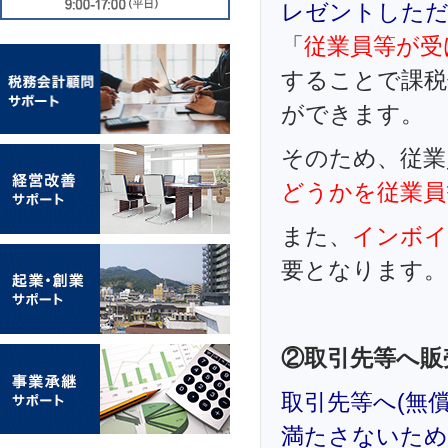
レゼントしただ
「
従業員等が受
することで課税
ができます。
そのため、従業
どうかを従業員
また、
インボイ
要となります。
②取引先等へ販
取引先等へ(無
満たさないため