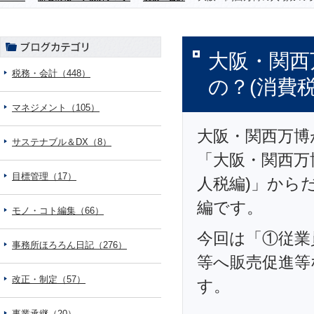
大阪・関西
税務・会計（448）
の？(消費税
マネジメント（105）
大阪・関西万博
サステナブル＆DX（8）
「大阪・関西万
目標管理（17）
人税編)」から
編です。
モノ・コト編集（66）
今回は「①従業
事務所ほろろん日記（276）
等へ販売促進等
改正・制定（57）
す。
事業承継（20）