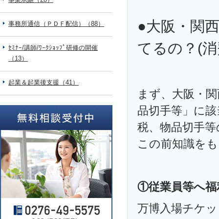
●大阪・関
事務所通信（ＰＤＦ配信）（88）
てるの？(消
ｾﾐﾅｰ/講師/ﾜｰｸｼｮｯﾌﾟ研修の開催
（13）
起業＆起業後支援（41）
まず、大阪・関
品切手等」に該
税、物品切手等
この前知識をも
①従業員等へ福
万博入場チケッ