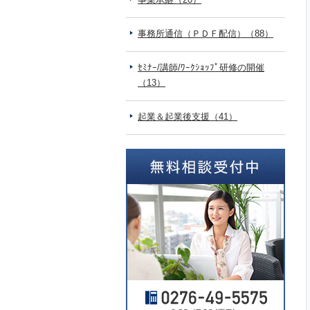
事務所通信（ＰＤＦ配信）（88）
ｾﾐﾅｰ/講師/ﾜｰｸｼｮｯﾌﾟ研修の開催
（13）
起業＆起業後支援（41）