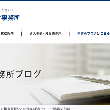
ください！
> 帳簿書類などの保存期間について(所得税法編)