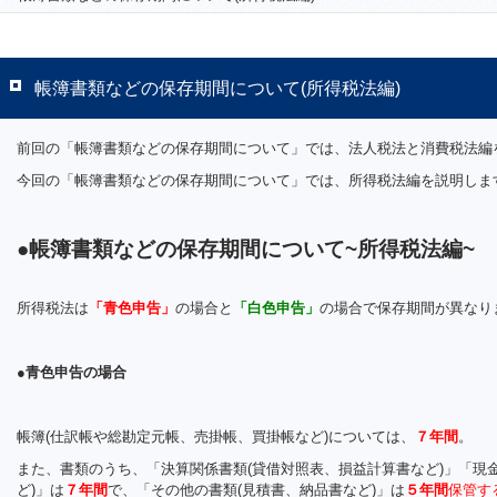
帳簿書類などの保存期間について(所得税法編)
前回の「帳簿書類などの保存期間について」では、法人税法と消費税法編
今回の「帳簿書類などの保存期間について」では、所得税法編を説明しま
●
帳簿書類などの保存期間について~所得税法編~
所得税法は
「青色申告」
の場合と
「白色申告」
の場合で保存期間が異なり
●青色申告の場合
帳簿(仕訳帳や総勘定元帳、売掛帳、買掛帳など)については、
７年間
。
また、書類のうち、「決算関係書類(貸借対照表、損益計算書など)」「現
ど)」は
７年間
で、「その他の書類(見積書、納品書など)」は
５年間
保管す