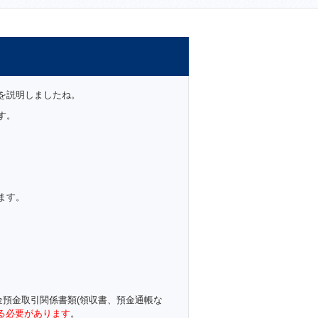
を説明しましたね。
す。
ます。
金預金取引関係書類(領収書、預金通帳な
る必要があります
。