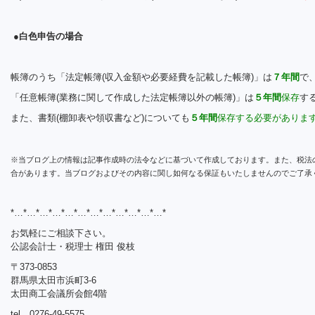
●白色申告の場合
帳簿のうち「法定帳簿(収入金額や必要経費を記載した帳簿)」は
７年間
で
「任意帳簿(業務に関して作成した法定帳簿以外の帳簿)」は
５年間
保存
す
また、書類(棚卸表や領収書など)についても
５年間
保存する必要がありま
※当ブログ上の情報は記事作成時の法令などに基づいて作成しております。また、税法
合があります。当ブログおよびその内容に関し如何なる保証もいたしませんのでご了承
*…*…*…*…*…*…*…*…*…*…*…*…*
お気軽にご相談下さい。
公認会計士・税理士 権田 俊枝
〒373-0853
群馬県太田市浜町3-6
太田商工会議所会館4階
tel．0276-49-5575