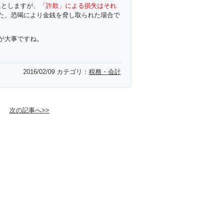
象としますが、
「詐欺」による損失はそれ
た、恐喝により金銭を脅し取られた場合で
が大事ですね。
2016/02/09
カテゴリ：
税務・会計
次の記事へ>>