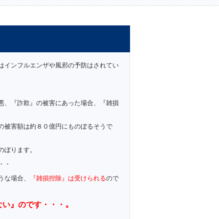
はインフルエンザや風邪の予防はされてい
悪、『詐欺』の被害にあった場合、『雑損
の被害額は約８０億円にものぼるそうで
のぼります。
・・
うな場合、
『雑損控除』は受
けられる
ので
。
ない』のです・・・