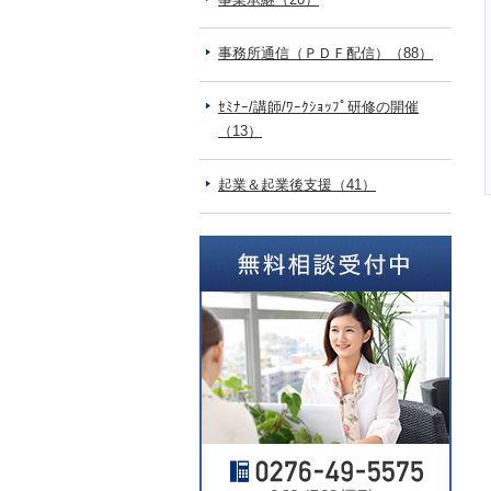
事務所通信（ＰＤＦ配信）（88）
ｾﾐﾅｰ/講師/ﾜｰｸｼｮｯﾌﾟ研修の開催
（13）
起業＆起業後支援（41）