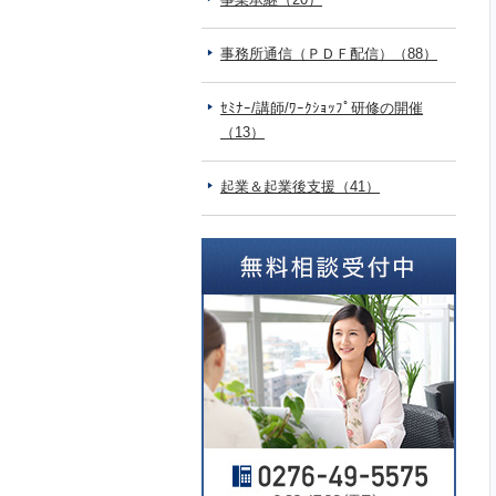
事務所通信（ＰＤＦ配信）（88）
ｾﾐﾅｰ/講師/ﾜｰｸｼｮｯﾌﾟ研修の開催
（13）
起業＆起業後支援（41）