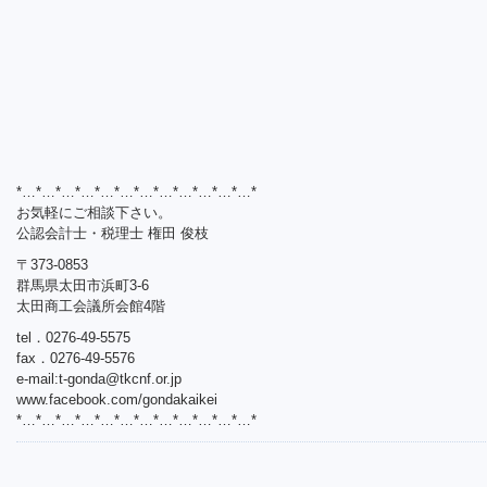
*…*…*…*…*…*…*…*…*…*…*…*…*
お気軽にご相談下さい。
公認会計士・税理士 権田 俊枝
〒373-0853
群馬県太田市浜町3-6
太田商工会議所会館4階
tel．0276-49-5575
fax．0276-49-5576
e-mail:
t-gonda@tkcnf.or.jp
www.facebook.com/gondakaikei
*…*…*…*…*…*…*…*…*…*…*…*…*