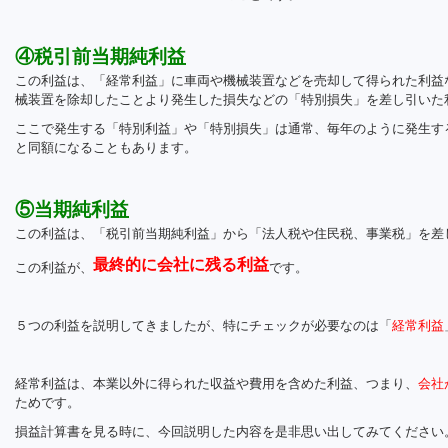
④税引前当期純利益
この利益は、「経常利益」に車両や機械装置などを売却して得られた利益
械装置を除却したことより発生した損失などの「特別損失」を差し引いた
ここで発生する「特別利益」や「特別損失」は通常、毎年のように発生す
と同額になることもあります。
⑤当期純利益
この利益は、「税引前当期純利益」から「法人税や住民税、事業税」を差
最終的に会社に残る利益
この利益が、
です。
５つの利益を説明してきましたが、特にチェックが必要なのは「
経常利益
経常利益は、本業以外に得られた収益や費用を含めた利益、つまり、
会社
ためです。
損益計算書を見る時に、今回説明した内容を是非思い出してみてください