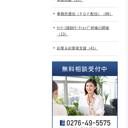
事務所通信（ＰＤＦ配信）（88）
ｾﾐﾅｰ/講師/ﾜｰｸｼｮｯﾌﾟ研修の開催
（13）
起業＆起業後支援（41）