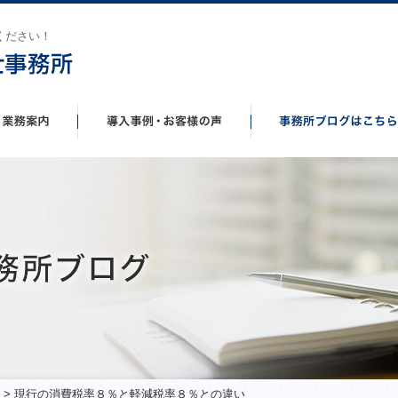
ください！
> 現行の消費税率８％と軽減税率８％との違い