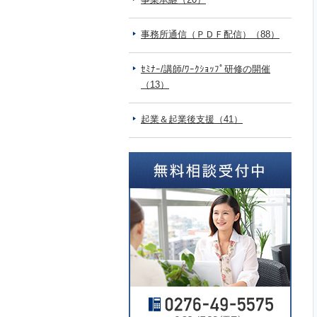
事務所通信（ＰＤＦ配信）（88）
ｾﾐﾅｰ/講師/ﾜｰｸｼｮｯﾌﾟ研修の開催
（13）
起業＆起業後支援（41）