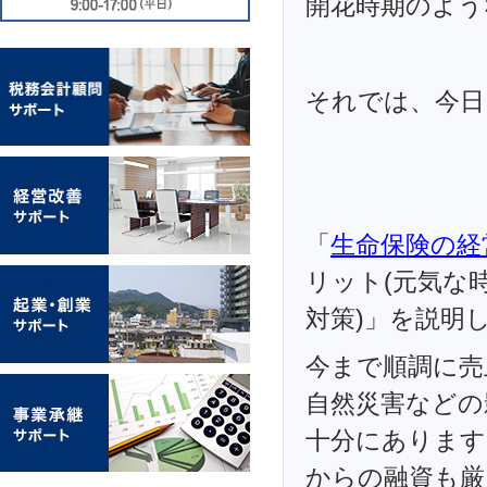
開花時期のよう
それでは、今日
「
生命保険の経
リット(元気な
対策)」を説明
今まで順調に売
自然災害などの
十分にあります
からの融資も厳