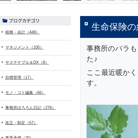
生命保険の
税務・会計（448）
事務所のバラも
マネジメント（105）
た♪
サステナブル＆DX（8）
ここ最近暖かく
目標管理（17）
す。
モノ・コト編集（66）
事務所ほろろん日記（276）
改正・制定（57）
事業承継（20）