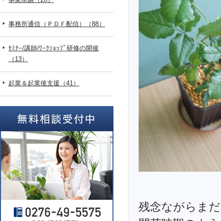
事務所通信（ＰＤＦ配信）（88）
ｾﾐﾅｰ/講師/ﾜｰｸｼｮｯﾌﾟ研修の開催
（13）
起業＆起業後支援（41）
残念ながらまだ