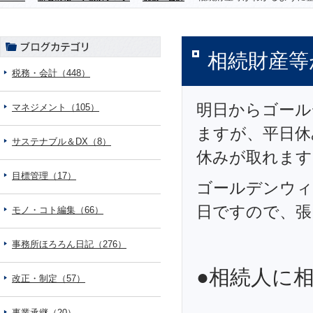
相続財産等
税務・会計（448）
明日からゴール
マネジメント（105）
ますが、平日休
サステナブル＆DX（8）
休みが取れます
目標管理（17）
ゴールデンウィ
日ですので、張
モノ・コト編集（66）
事務所ほろろん日記（276）
●相続人に
改正・制定（57）
事業承継（20）