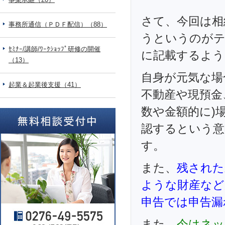
さて、今回は相
事務所通信（ＰＤＦ配信）（88）
うというのがテ
ｾﾐﾅｰ/講師/ﾜｰｸｼｮｯﾌﾟ研修の開催
に記載するよう
（13）
自身が元気な場
起業＆起業後支援（41）
不動産や現預金
数や金額的に)
認するという意
す。
また、
残された
ような財産など
申告では申告漏
また、
今はネッ