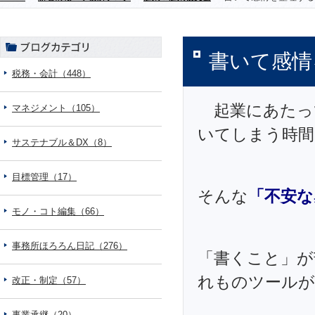
書いて感情
税務・会計（448）
起業にあたっ
マネジメント（105）
いてしまう時間
サステナブル＆DX（8）
目標管理（17）
そんな
「不安な
モノ・コト編集（66）
事務所ほろろん日記（276）
「書くこと」が
れものツールが
改正・制定（57）
事業承継（20）