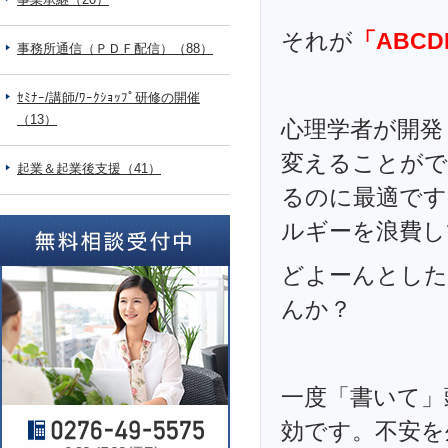
それが
「ABC
事務所通信（ＰＤＦ配信）（88）
ｾﾐﾅｰ/講師/ﾜｰｸｼｮｯﾌﾟ研修の開催
（13）
心理学者が開発
変えることがで
起業＆起業後支援（41）
るのに最適です
ルギーを浪費して
どよーんとした
んか？
一度「書いて」
効です。不安を