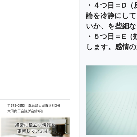
・４つ目＝D（
論を冷静にして
いか、を些細な
・５つ目＝E（
します。感情の
〒373-0853 群馬県太田市浜町3-6
太田商工会議所会館4階