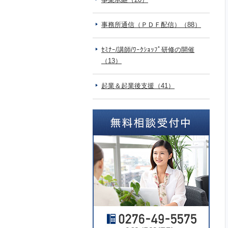
事務所通信（ＰＤＦ配信）（88）
ｾﾐﾅｰ/講師/ﾜｰｸｼｮｯﾌﾟ研修の開催
（13）
起業＆起業後支援（41）