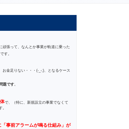
に頑張って、なんとか事業が軌道に乗った
」
です。
金足りない・・・(-_-;)、となるケース
問題です
。
体
で、（特に、新規設立の事業でなくて
す。
に「事前アラームが鳴る仕組み」が