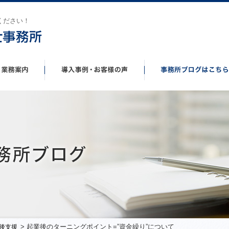
ください！
> 起業後のターニングポイント=”資金繰り”について
後支援